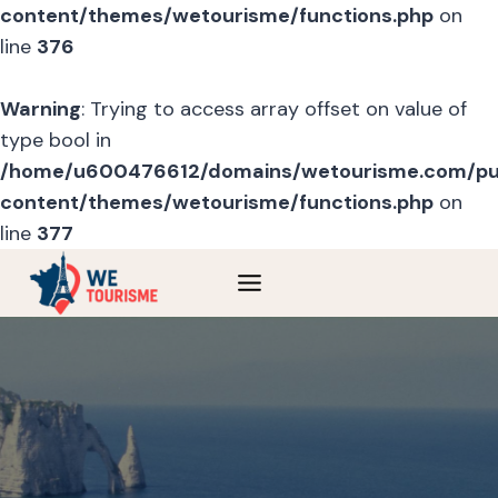
content/themes/wetourisme/functions.php
on
line
376
Warning
: Trying to access array offset on value of
type bool in
/home/u600476612/domains/wetourisme.com/pu
content/themes/wetourisme/functions.php
on
line
377
Skip
to
content