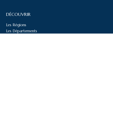
DÉCOUVRIR
Les Régions
Les Départements
Les Villes
Top Hôtels
Top Campings
Top Activités
RESSOURCES
Le Blog WeTourisme
À propos
Mentions légales
Politique de confidentialité