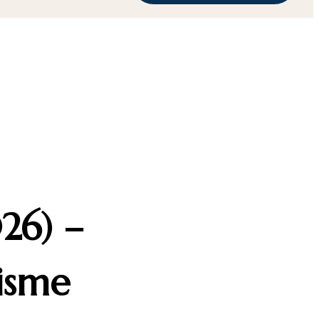
26) –
isme