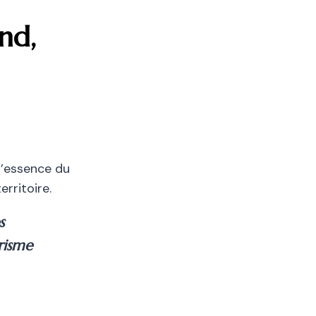
nd,
l’essence du
rritoire.
s
urisme