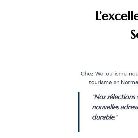
L’excel
S
Chez WeTourisme, nous
tourisme en Normand
“
Nos sélections 
nouvelles adress
durable.
“