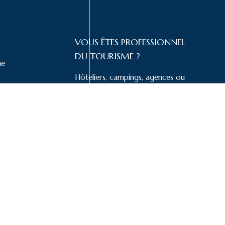
VOUS ÊTES PROFESSIONNEL
DU TOURISME ?
me
Hôteliers, campings, agences ou
offices de tourisme : rejoignez nos
ntialité
classements et gagnez en visibilité.
PROPOSER MON
ÉTABLISSEMENT
ervés.
sme