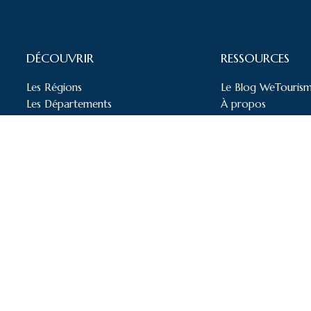
DÉCOUVRIR
RESSOURCES
Les Régions
Le Blog WeTouris
Les Départements
À propos
Les Villes
Mentions légales
Top Hôtels
Politique de confide
Top Campings
Top Activités
ourisme – Le meilleur du tourisme en France. – Tous droits rés
te realisé par
Apollo Studio – Agence Web specialisé dans touri